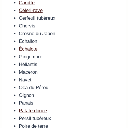
Carotte
Céleri-rave
Cerfeuil tubéreux
Chervis
Crosne du Japon
Échalion
Échalote
Gingembre
Héliantis
Maceron
Navet
Oca du Pérou
Oignon
Panais
Patate douce
Persil tubéreux
Poire de terre