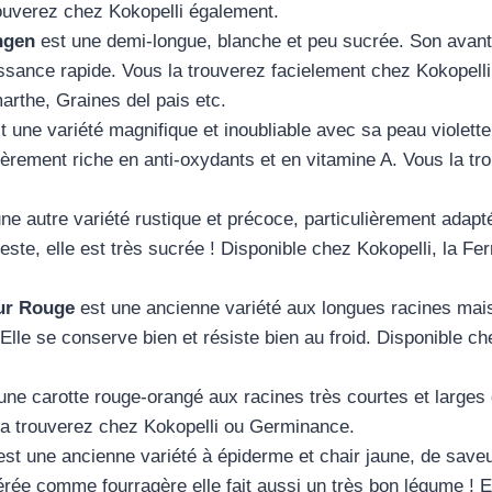
ouverez chez Kokopelli également.
ingen
est une demi-longue, blanche et peu sucrée. Son avan
oissance rapide. Vous la trouverez facielement chez Kokopell
rthe, Graines del pais etc.
t une variété magnifique et inoubliable avec sa peau violette
ulièrement riche en anti-oxydants et en vitamine A. Vous la t
ne autre variété rustique et précoce, particulièrement adapt
reste, elle est très sucrée ! Disponible chez Kokopelli, la F
ur Rouge
est une ancienne variété aux longues racines mai
 Elle se conserve bien et résiste bien au froid. Disponible ch
une carotte rouge-orangé aux racines très courtes et larges
la trouverez chez Kokopelli ou Germinance.
st une ancienne variété à épiderme et chair jaune, de saveu
dérée comme fourragère elle fait aussi un très bon légume !