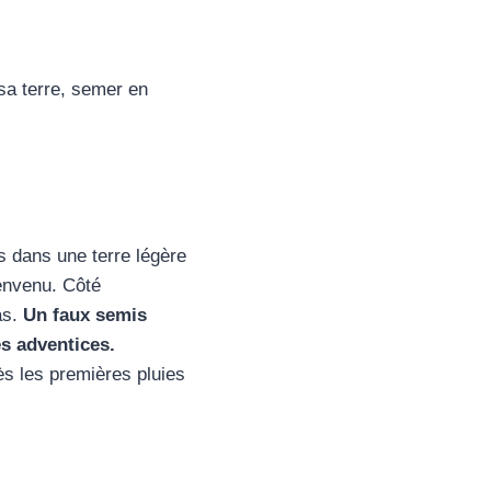
 sa terre, semer en
us dans une terre légère
ienvenu. Côté
as.
Un faux semis
s adventices.
ès les premières pluies