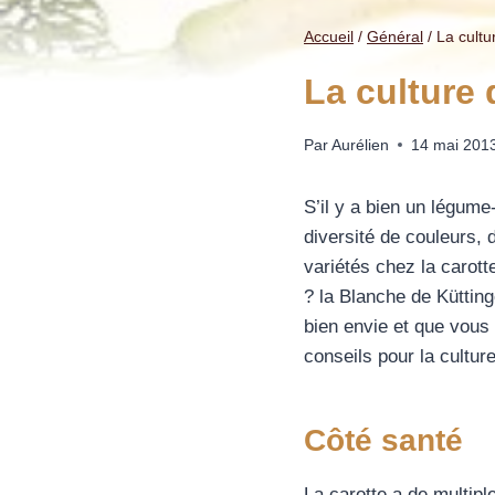
Accueil
/
Général
/
La cultu
La culture 
Par
Aurélien
14 mai 201
S’il y a bien un légume
diversité de couleurs, 
variétés chez la carot
? la Blanche de Küttin
bien envie et que vous
conseils pour la culture
Côté santé
La carotte a de multipl