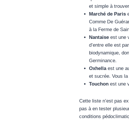
et simple à trouver
Marché de Paris
e
Comme De Guérande
à la Ferme de Sai
Nantaise
est une v
d’entre elle est pa
biodynamique, dont
Germinance.
Oxhella
est une au
et sucrée. Vous l
Touchon
est une v
Cette liste n’est pas e
pas à en tester plusieu
conditions pédoclimati