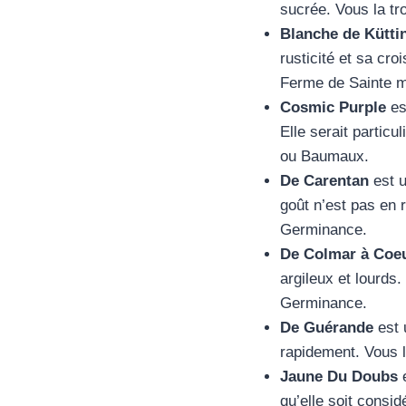
sucrée. Vous la tr
Blanche de Kütt
rusticité et sa cr
Ferme de Sainte ma
Cosmic Purple
es
Elle serait partic
ou Baumaux.
De Carentan
est u
goût n’est pas en 
Germinance.
De Colmar à Coe
argileux et lourds.
Germinance.
De Guérande
est 
rapidement. Vous 
Jaune Du Doubs
e
qu’elle soit consi