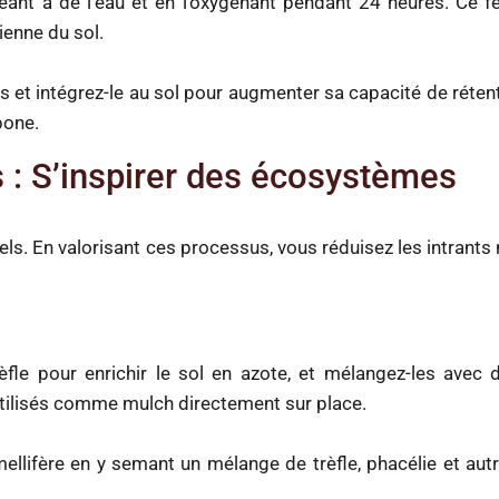
ant à de l’eau et en l’oxygénant pendant 24 heures. Ce fer
ienne du sol.
s et intégrez-le au sol pour augmenter sa capacité de réten
bone.
s : S’inspirer des écosystèmes
rels. En valorisant ces processus, vous réduisez les intrant
e pour enrichir le sol en azote, et mélangez-les avec 
 utilisés comme mulch directement sur place.
llifère en y semant un mélange de trèfle, phacélie et autr