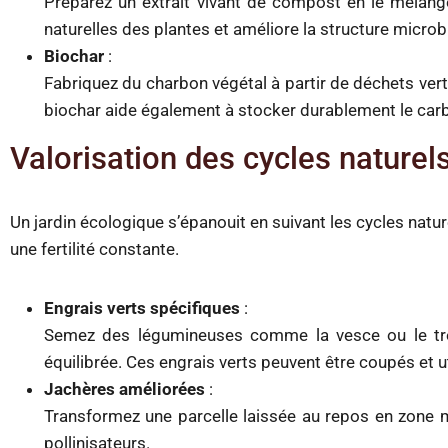
Préparez un extrait vivant de compost en le mélange
naturelles des plantes et améliore la structure microb
Biochar
:
Fabriquez du charbon végétal à partir de déchets vert
biochar aide également à stocker durablement le car
Valorisation des cycles naturel
Un jardin écologique s’épanouit en suivant les cycles natu
une fertilité constante.
Engrais verts spécifiques
:
Semez des légumineuses comme la vesce ou le trèfl
équilibrée. Ces engrais verts peuvent être coupés et
Jachères améliorées
:
Transformez une parcelle laissée au repos en zone me
pollinisateurs.