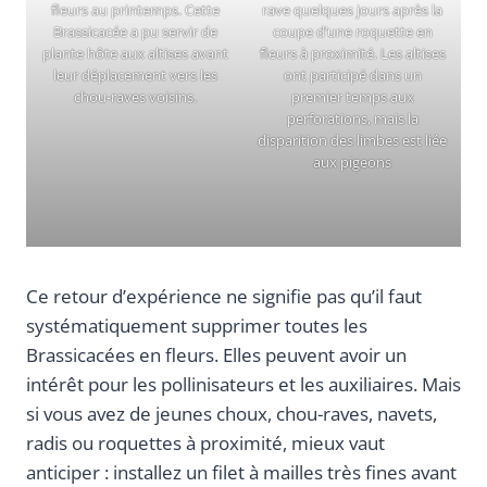
fleurs au printemps. Cette
rave quelques jours après la
Brassicacée a pu servir de
coupe d’une roquette en
plante hôte aux altises avant
fleurs à proximité. Les altises
leur déplacement vers les
ont participé dans un
chou-raves voisins.
premier temps aux
perforations, mais la
disparition des limbes est liée
aux pigeons
Ce retour d’expérience ne signifie pas qu’il faut
systématiquement supprimer toutes les
Brassicacées en fleurs. Elles peuvent avoir un
intérêt pour les pollinisateurs et les auxiliaires. Mais
si vous avez de jeunes choux, chou-raves, navets,
radis ou roquettes à proximité, mieux vaut
anticiper : installez un filet à mailles très fines avant