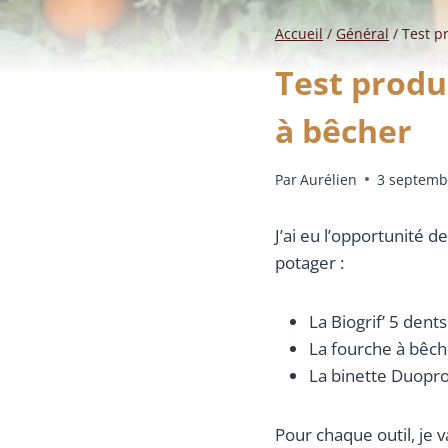
Accueil
/
Général
/
Test p
Test produi
à bêcher
Par
Aurélien
3 septemb
J’ai eu l’opportunité d
potager :
La Biogrif’ 5 dent
La fourche à bêch
La binette Duopr
Pour chaque outil, je v