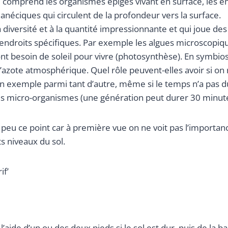
 comprend les organismes épigés vivant en surface, les e
anéciques qui circulent de la profondeur vers la surface.
a diversité et à la quantité impressionnante et qui joue des 
 endroits spécifiques. Par exemple les algues microscopiq
ont besoin de soleil pour vivre (photosynthèse). En symbio
 l’azote atmosphérique. Quel rôle peuvent-elles avoir si on 
un exemple parmi tant d’autre, même si le temps n’a pas 
s micro-organismes (une génération peut durer 30 minute
n peu ce point car à première vue on ne voit pas l’importance
ts niveaux du sol.
if’
 à l’aide d’un ou des deux pieds si le sol est dur, puis de la b