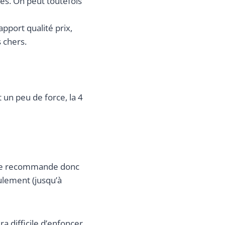
tes. On peut toutefois
apport qualité prix,
 chers.
 un peu de force, la 4
e le recommande donc
ulement (jusqu’à
ra difficile d’enfoncer