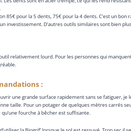
til. Les dents sont en acier trempé, ce qui les rend résistan
.
ron 85€ pour la 5 dents, 75€ pour la 4 dents. C’est un bon r
n investissement. D’autres outils similaires sont bien plus
 outil relativement lourd. Pour les personnes qui manquent
gréable.
mandations :
ouvrir une grande surface rapidement sans se fatiguer, j
nne taille. Pour un potager de quelques mètres carrés se
 qu’une fourche à bêcher est suffisante.
tiliser la Biogrif’ lorsque le sol est ressuyé. Trop sec il se