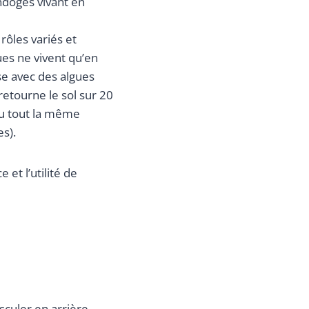
ndogés vivant en
rôles variés et
ues ne vivent qu’en
se avec des algues
retourne le sol sur 20
du tout la même
s).
 et l’utilité de
asculer en arrière,