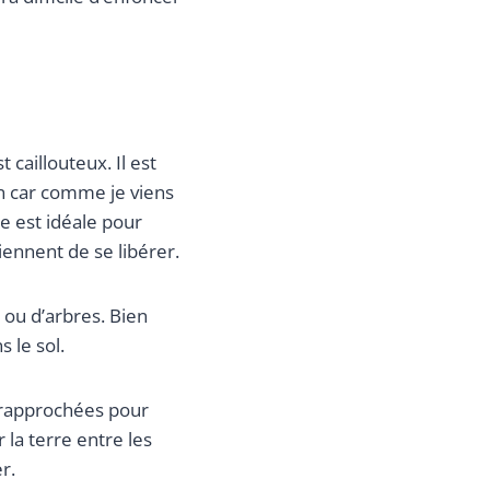
caillouteux. Il est
on car comme je viens
lle est idéale pour
ennent de se libérer.
 ou d’arbres. Bien
 le sol.
 rapprochées pour
 la terre entre les
r.