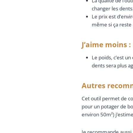
La qualité de l’ou
changer les dents
Le prix est d’envi
même si ça reste u
J’aime moins :
Le poids, c’est un
dents sera plus a
Autres recom
Cet outil permet de c
pour un potager de bo
environ 50m²) j’estime
Je recommande aussi d’u