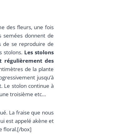
e des fleurs, une fois
res semées donnent de
s de se reproduire de
s stolons.
Les stolons
t régulièrement des
ntimètres de la plante
rogressivement jusqu’à
t. Le stolon continue à
 une troisième etc…
xué. La fraise que nous
 qui est appelé akène et
 floral.[/box]