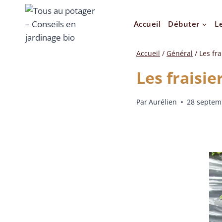
Accueil
Débuter
L
Accueil
/
Général
/
Les fr
Les fraisi
Par
Aurélien
28 septem