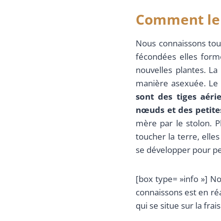
Comment le f
Nous connaissons tous
fécondées elles form
nouvelles plantes. L
manière asexuée. Le f
sont des tiges aér
nœuds et des petites
mère par le stolon. P
toucher la terre, elle
se développer pour pe
[box type= »info »] No
connaissons est en réal
qui se situe sur la fra