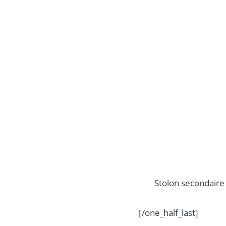
Stolon secondaire
[/one_half_last]