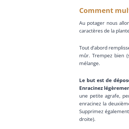
Comment multip
Au potager nous allon
caractères de la plante
Tout d’abord rempliss
mûr. Trempez bien (
mélange.
Le but est de dépose
Enracinez légèrement
une petite agrafe, p
enracinez la deuxièm
Supprimez également t
droite).