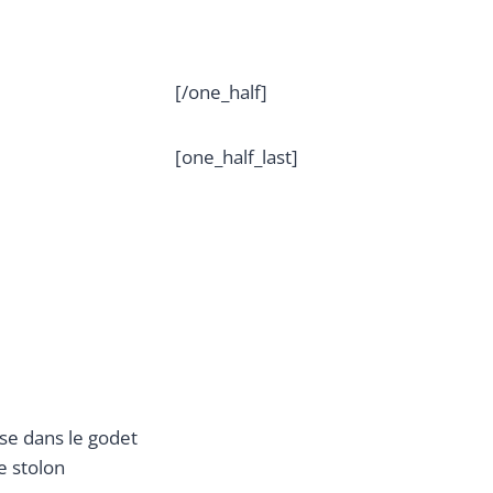
[/one_half]
[one_half_last]
ise dans le godet
e stolon