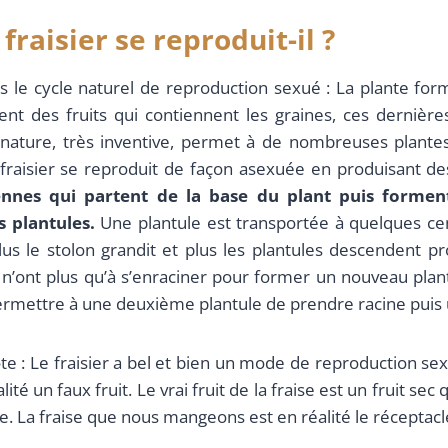
raisier se reproduit-il ?
 le cycle naturel de reproduction sexué : La plante form
ent des fruits qui contiennent les graines, ces derniè
a nature, très inventive, permet à de nombreuses plante
raisier se reproduit de façon asexuée en produisant de
iennes qui partent de la base du plant puis formen
 plantules.
Une plantule est transportée à quelques ce
lus le stolon grandit et plus les plantules descendent p
s n’ont plus qu’à s’enraciner pour former un nouveau plan
rmettre à une deuxième plantule de prendre racine puis
te : Le fraisier a bel et bien un mode de reproduction se
ité un faux fruit. Le vrai fruit de la fraise est un fruit sec
ise. La fraise que nous mangeons est en réalité le réceptacle