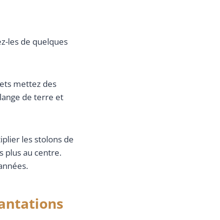
ez-les de quelques
dets mettez des
lange de terre et
iplier les stolons de
s plus au centre.
années.
lantations