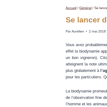
Accueil
/
Général
/
Se lance
Se lancer 
Par
Aurélien
2 mai 2018
Vous avez probablement
effet la biodynamie app
un bon vigneron). Cit
atteignent la note ulti
plus globalement à
l’a
pour les particuliers. 
La biodynamie promeu
de l’observation fine d
l’homme et les animau