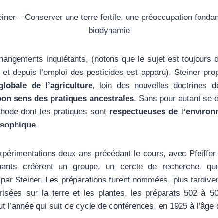
einer – Conserver une terre fertile, une préoccupation fonda
biodynamie
angements inquiétants, (notons que le sujet est toujours d
, et depuis l’emploi des pesticides est apparu), Steiner pr
lobale de l’agriculture
, loin des nouvelles doctrines d
bon sens des pratiques ancestrales
. Sans pour autant se d
thode dont les pratiques sont
respectueuses de l’enviro
osophique
.
périmentations deux ans précédant le cours, avec Pfeiffer
ipants créèrent un groupe, un cercle de recherche, qui
 par Steiner. Les préparations furent nommées, plus tardive
isées sur la terre et les plantes, les préparats 502 à 50
t l’année qui suit ce cycle de conférences, en 1925 à l’âge 