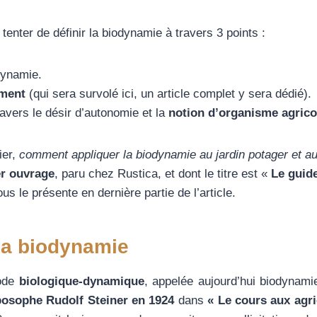
 tenter de définir la biodynamie à travers 3 points :
odynamie.
iment
(qui sera survolé ici, un article complet y sera dédié).
avers le désir d’autonomie et la
notion d’organisme agrico
ier,
comment appliquer la biodynamie au jardin potager et au
r ouvrage
, paru chez Rustica, et dont le titre est «
Le guid
us le présente en dernière partie de l’article.
 la biodynamie
hode
biologique-dynamique
, appelée aujourd’hui biodynami
posophe
Rudolf Steiner
en 1924
dans
« Le cours aux agri