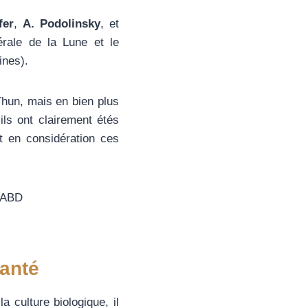
fer
,
A. Podolinsky
, et
dérale de la Lune et le
ines).
Thun, mais en bien plus
ils ont clairement étés
 en considération ces
 MABD
santé
a culture biologique, il