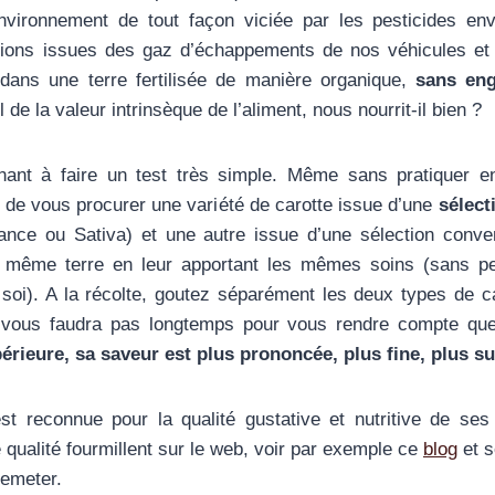
nvironnement de tout façon viciée par les pesticides en
tions issues des gaz d’échappements de nos véhicules et d
dans une terre fertilisée de manière organique,
sans eng
l de la valeur intrinsèque de l’aliment, nous nourrit-il bien ?
nant à faire un test très simple. Même sans pratiquer e
fit de vous procurer une variété de carotte issue d’une
sélec
ce ou Sativa) et une autre issue d’une sélection convent
 même terre en leur apportant les mêmes soins (sans pe
soi). A la récolte, goutez séparément les deux types de ca
ne vous faudra pas longtemps pour vous rendre compte qu
rieure, sa saveur est plus prononcée, plus fine, plus su
st reconnue pour la qualité gustative et nutritive de ses
qualité fourmillent sur le web, voir par exemple ce
blog
et s
Demeter.