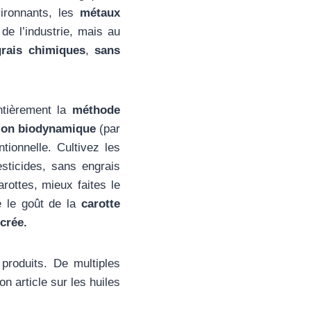
vironnants, les
métaux
e l’industrie, mais au
rais chimiques
,
sans
ntièrement la
méthode
tion biodynamique
(par
ionnelle. Cultivez les
sticides, sans engrais
rottes, mieux faites le
e le goût de la
carotte
crée.
 produits. De multiples
on article sur les huiles