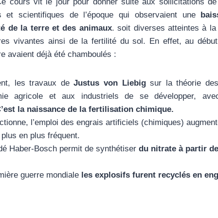
e cours vit le jour pour donner suite aux sollicitations de 
es et scientifiques de l’époque qui observaient une
bais
ité de la terre et des animaux
. soit diverses atteintes à l
es vivantes ainsi de la fertilité du sol. En effet, au déb
ure avaient déjà été chamboulés :
ent, les travaux de
Justus von Liebig
sur la théorie des
ie agricole et aux industriels de se développer, ave
’est la naissance de la fertilisation chimique.
tionne, l’emploi des engrais artificiels (chimiques) augment
plus en plus fréquent.
dé Haber-Bosch permit de synthétiser
du nitrate à partir de
emière guerre mondiale
les explosifs furent recyclés en eng