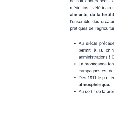
de huit conférences. C
médecins, vétérinair
aliments, de la fertil
l’ensemble des créatur
pratiques de l’agricult
Au siècle précéd
permit à la chim
administrations !
C
La propagande fonc
campagnes est de 
Dès 1911 le procé
atmosphérique
.
Au sortir de la pr