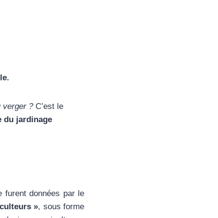
le.
 verger ?
C’est le
e du jardinage
e furent données par le
culteurs »
, sous forme