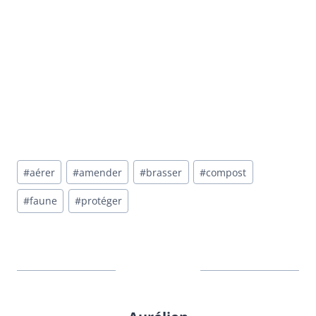
#
aérer
#
amender
#
brasser
#
compost
#
faune
#
protéger