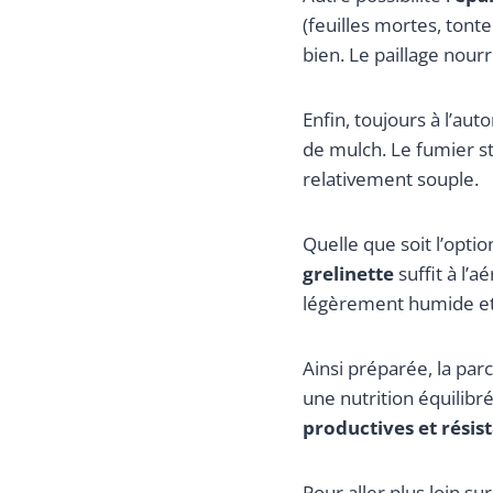
(feuilles mortes, tont
bien. Le paillage nourr
Enfin, toujours à l’a
de mulch. Le fumier sti
relativement souple.
Quelle que soit l’opti
grelinette
suffit à l’a
légèrement humide et 
Ainsi préparée, la par
une nutrition équilibr
productives et résis
Pour aller plus loin s