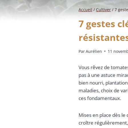
Accueil
/
Cultiver
/
7 gest
7 gestes c
résistante
Par
Aurélien
11 novemb
Vous rêvez de tomates 
pas à une astuce mira
bien nourri, plantatio
maladies, choix de var
ces fondamentaux.
Mises en place dès le 
croître régulièrement,