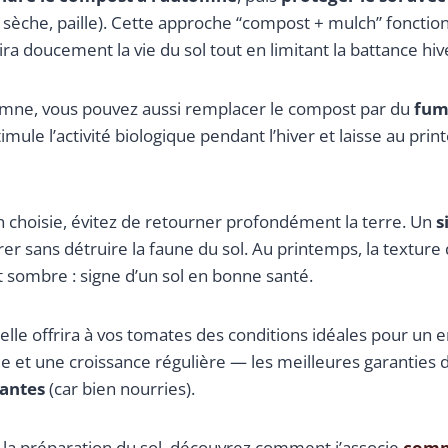
e sèche, paille). Cette approche “compost + mulch” foncti
ira doucement la vie du sol tout en limitant la battance hiv
utomne, vous pouvez aussi remplacer le compost par du
fum
mule l’activité biologique pendant l’hiver et laisse au prin
on choisie, évitez de retourner profondément la terre. Un
s
érer sans détruire la faune du sol. Au printemps, la textur
sombre : signe d’un sol en bonne santé.
celle offrira à vos tomates des conditions idéales pour un
ée et une croissance régulière — les meilleures garanties
tantes
(car bien nourries).
ur la préparation du sol, découvrez comment j’associe
compo