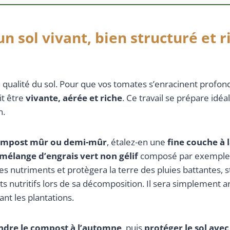
un sol vivant, bien structuré et r
qualité du sol. Pour que vos tomates s’enracinent profo
oit être
vivante, aérée et riche
. Ce travail se prépare idé
n.
mpost mûr ou demi-mûr
, étalez-en une
fine couche à l
mélange d’engrais vert non gélif
composé par exemple d
es nutriments et protègera la terre des pluies battantes, st
s nutritifs lors de sa décomposition. Il sera simplement 
nt les plantations.
ndre le compost à l’automne
, puis
protéger le sol avec 