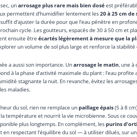
 sec, un
arrosage plus rare mais bien dosé
est préférabl
ux permettent d’humidifier lentement les
20 à 25 cm de s
Il suffit d’ajuster la durée pour que l’eau pénètre en profo
prochain cycle. Les goutteurs, espacés de 30 à 50 cm et pl
ent ensuite être
écartés légèrement à mesure que la pl
plorer un volume de sol plus large et renforce la stabilité 
née a aussi son importance. Un
arrosage le matin
, une à
pond à la phase d’activité maximale du plant : l’eau profit
midité stagnante la nuit. En revanche, évitez les arrosages 
 les maladies.
cheur du sol, rien ne remplace un
paillage épais
(5 à 8 cm).
e la température et nourrit la vie microbienne. Sous ce cou
sponible plus longtemps. En complément, les
purins d’ort
t en respectant l’équilibre du sol — à utiliser dilués, sur 