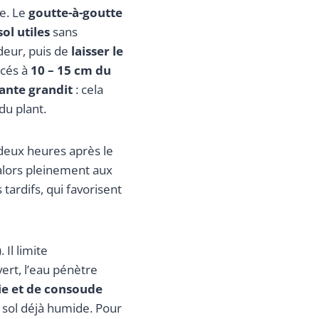
e. Le
goutte-à-goutte
ol utiles
sans
ndeur, puis de
laisser le
acés à
10 – 15 cm du
ante grandit
: cela
du plant.
 deux heures après le
e alors pleinement aux
tardifs, qui favorisent
 Il limite
vert, l’eau pénètre
ie et de consoude
un sol déjà humide. Pour