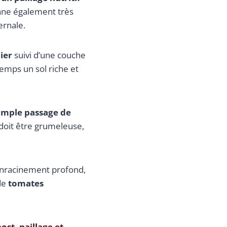
onne également très
ernale.
ier
suivi d’une couche
temps un sol riche et
imple passage de
e doit être grumeleuse,
 enracinement profond,
 de
tomates
st, paillage et