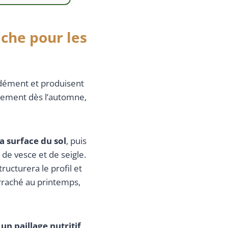
iche pour les
ndément et produisent
alement dès l’automne,
a surface du sol
, puis
e vesce et de seigle.
ructurera le profil et
arraché au printemps,
un paillage nutritif